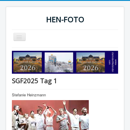
HEN-FOTO
Navigation
an/aus
HEN-FOTO Startseite
Darmstadt Kalender
Sportfotos
SGF2025 Tag 1
Fotografie
Stefanie Heinzmann