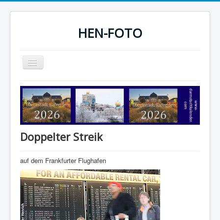
HEN-FOTO
Navigation
an/aus
HEN-FOTO Startseite
Darmstadt Kalender
Sportfotos
Doppelter Streik
Fotografie
auf dem Frankfurter Flughafen