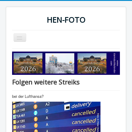
HEN-FOTO
Navigation
an/aus
HEN-FOTO Startseite
Darmstadt Kalender
Sportfotos
Folgen weitere Streiks
Fotografie
bei der Lufthansa?