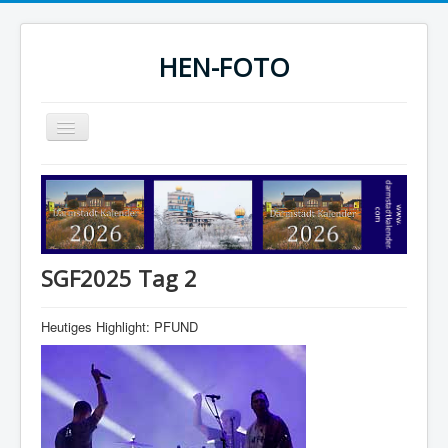
HEN-FOTO
Navigation
an/aus
HEN-FOTO Startseite
Darmstadt Kalender
Sportfotos
SGF2025 Tag 2
Fotografie
Heutiges Highlight: PFUND