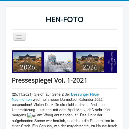
HEN-FOTO
Navigation
an/aus
HEN-FOTO Startseite
Darmstadt Kalender
Sportfotos
Pressespiegel Vol. 1-2021
Fotografie
(25.11.2021) Gleich auf Seite 2 der
Bessunger Neue
Nachrichten
wird mein neuer Darmstadt Kalender 2022
besprochen! Vielen Dank für die nicht selbverständliche
Unterstützung. Illustriert mit dem April-Motiv, daß sehr früh
morgens
am Woog entstanden ist. Das Licht der
aufgehenden Sonne war herrlich, und dazu die Ruhe mitten in
einer Stadt. Ein Genuss, wie der mitgebrachte, zu Hause frisch