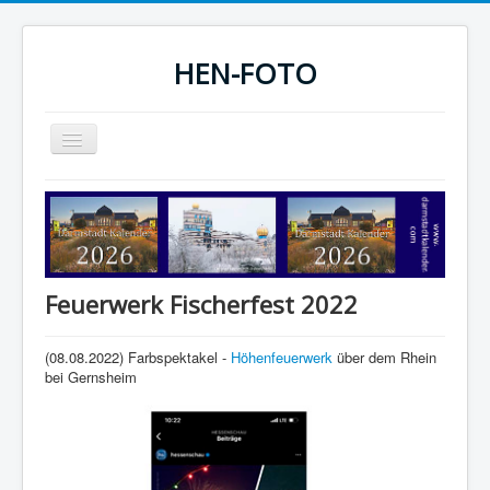
HEN-FOTO
Navigation
an/aus
HEN-FOTO Startseite
Darmstadt Kalender
Sportfotos
Feuerwerk Fischerfest 2022
Fotografie
(08.08.2022) Farbspektakel -
Höhenfeuerwerk
über dem Rhein
bei Gernsheim