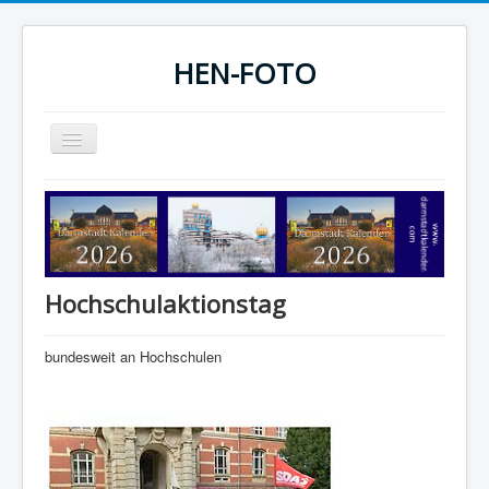
HEN-FOTO
Navigation
an/aus
HEN-FOTO Startseite
Darmstadt Kalender
Sportfotos
Hochschulaktionstag
Fotografie
bundesweit an Hochschulen