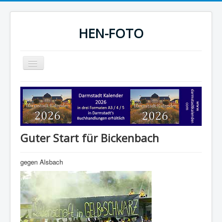
HEN-FOTO
Navigation
an/aus
HEN-FOTO Startseite
Darmstadt Kalender
Sportfotos
Guter Start für Bickenbach
Fotografie
gegen Alsbach