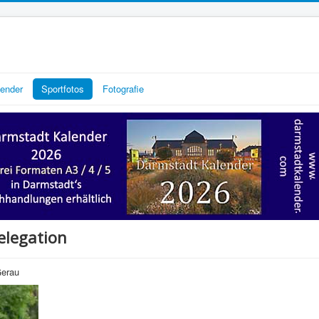
lender
Sportfotos
Fotografie
elegation
Gerau