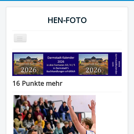
HEN-FOTO
Navigation
an/aus
HEN-FOTO Startseite
Darmstadt Kalender
Sportfotos
16 Punkte mehr
Fotografie