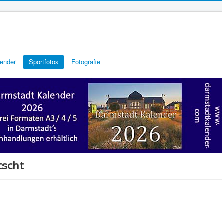
lender
Sportfotos
Fotografie
tscht