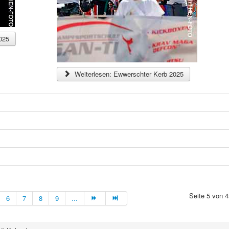
025
Weiterlesen: Ewwerschter Kerb 2025
Seite 5 von 4
6
7
8
9
...